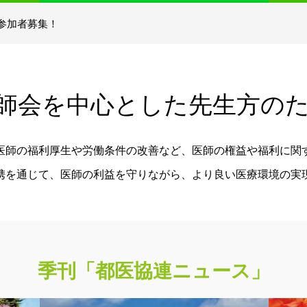
ました。
』参加者募集！
各
無料法律相談サービスを始めました。
日本公演『チケット特別販売』のご案内
し
債権管理業務、コンプライアンス関連
ました。
割
事務、役員研修の実施、監査役の推薦
き
など不動産関連訴訟、ワンストップの
医師会を中心とした先生方の
登記事務処理、その他、各種法人向け
業務を行っております。
医師の福利厚生や労働条件の改善など、医師の権益や福利に関
詳細を見る >>
携を通じて、医師の利益を守りながら、より良い医療環境の実
季刊「都医協連ニュース」