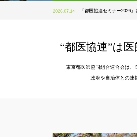
第５８回通常総会が終わり
2026.06.01
第３回直送DM情報
2026.07.17
『都医協連セミナー2026
2026.07.14
組合員の皆さまのために、優良企業
ディズニー・オン・アイス
2026.06.30
第２回直送DM情報
2026.06.24
社と賛助会社（都医協連共栄会）と
第５８回通常総会が終わり
2026.06.01
て提携し、組合員ひとりでは難しい
第３回直送DM情報
2026.07.17
引などの優待特典を受けることがで
“都医協連”は
ます。
東京都医師協同組合連合会は、
詳細を見る >>
政府や自治体との連