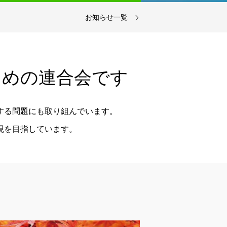
お知らせ一覧
先生のためのレストランを集めまし
た。会合、接待、ご家族との会食にご
活用ください。
ための連合会です
詳細を見る（外部サイト） >>
する問題にも取り組んでいます。
現を目指しています。