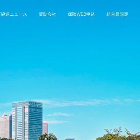
医協連ニュース
賛助会社
保険WEB申込
組合員限定
2025年
2025年
vol.156 ２０２５年 秋号
Vol.155 ２０２５年 夏
号