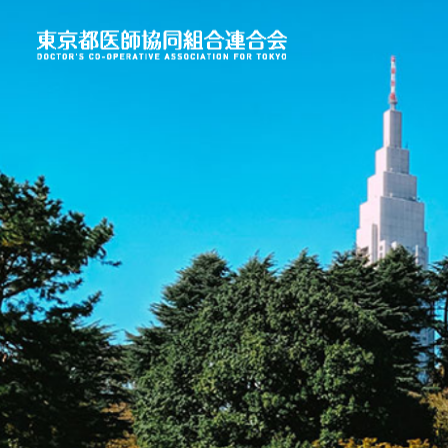
2023年
2026年
Vol.148 四季桜号 特集
vol.159 ２０２６年新緑
都医恊連セミナー２０２３
の渓谷号