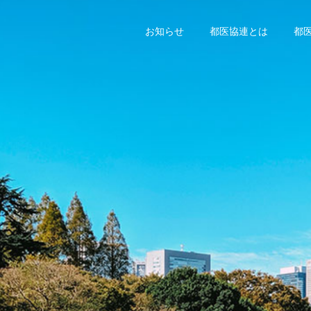
お知らせ
都医協連とは
都
2026年
2026年
vol.158 ２０２６年 春の
Vol.157 ２０２６年 新
風号
春号